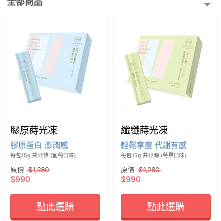
全部商品
膠原蒔光凍
纖纖蒔光凍
膠原蛋白 澎潤感
輕鬆享廋 代謝有感
每包15g 共12條 (葡萄口味)
每包15g 共12條 (莓果口味)
原價
$1,280
原價
$1,280
$990
$990
點此選購
點此選購