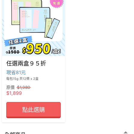
任選兩盒９５折
現省81元
每包15g 共12條 x 2盒
原價
$1,980
$1,899
點此選購