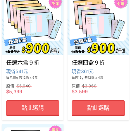
任選六盒９折
任選四盒９折
現省541元
現省361元
每包15g 共12條 x 6盒
每包15g 共12條 x 4盒
原價
$5,940
原價
$3,960
$5,399
$3,599
點此選購
點此選購