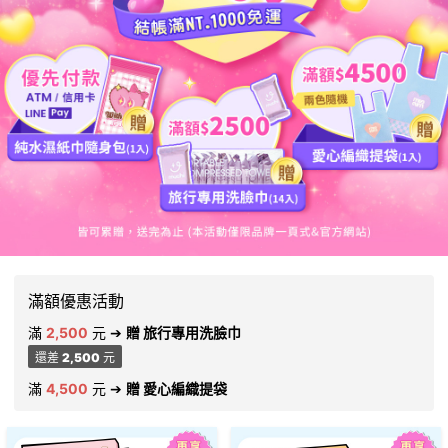
滿額優惠活動
滿
2,500
元
➔
贈 旅行專用洗臉巾
還差
2,500
元
滿
4,500
元
➔
贈 愛心編織提袋