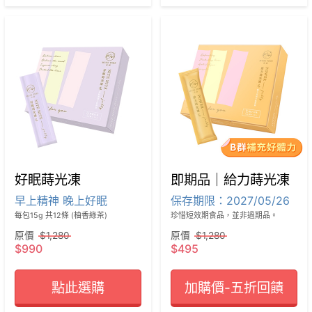
好眠蒔光凍
即期品｜給力蒔光凍
早上精神 晚上好眠
保存期限：2027/05/26
每包15g 共12條 (柚香綠茶)
珍惜短效期食品，並非過期品。
原價
$1,280
原價
$1,280
$990
$495
點此選購
加購價-五折回饋