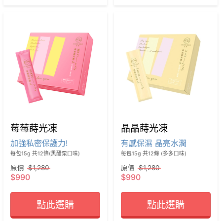
莓莓蒔光凍
晶晶蒔光凍
加強私密保護力!
有感保濕 晶亮水潤
每包15g 共12條(黑醋栗口味)
每包15g 共12條 (多多口味)
原價
$1,280
原價
$1,280
$990
$990
點此選購
點此選購