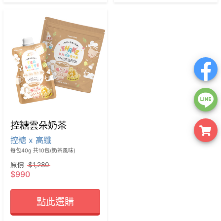
控糖雲朵奶茶
控糖 x 高纖
每包40g 共10包(奶茶風味) 
原價
$1,280
$990
點此選購