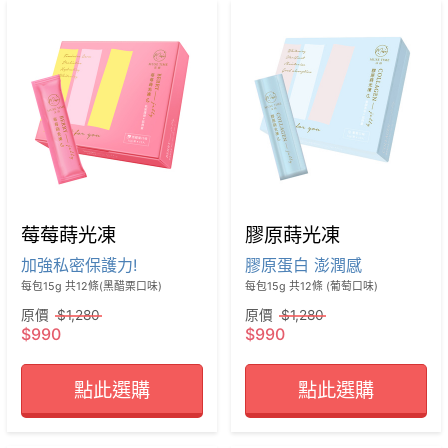
莓莓蒔光凍
膠原蒔光凍
加強私密保護力!
膠原蛋白 澎潤感
每包15g 共12條(黑醋栗口味)
每包15g 共12條 (葡萄口味)
原價
$1,280
原價
$1,280
$990
$990
點此選購
點此選購