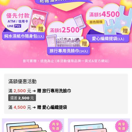
滿額優惠活動
滿
2,500
元
➔
贈 旅行專用洗臉巾
還差
2,500
元
滿
4,500
元
➔
贈 愛心編織提袋