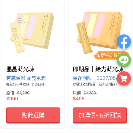
晶晶蒔光凍
即期品｜給力蒔光凍
有感保濕 晶亮水潤
保存期限：2027/05/26
每包15g 共12條 (多多口味)
珍惜短效期食品，並非過期品。
原價
$1,280
原價
$1,280
$990
$495
點此選購
加購價-五折回饋