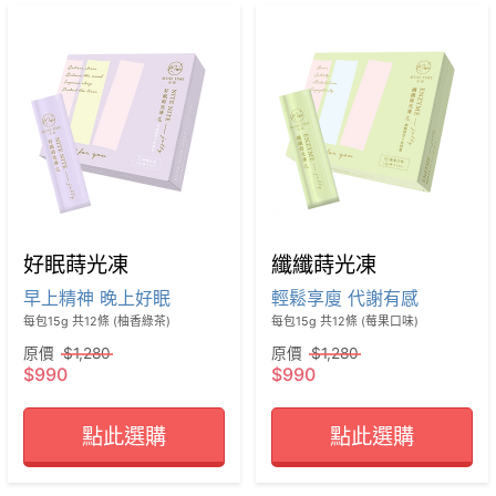
好眠蒔光凍
纖纖蒔光凍
早上精神 晚上好眠
輕鬆享廋 代謝有感
每包15g 共12條 (柚香綠茶)
每包15g 共12條 (莓果口味)
原價
$1,280
原價
$1,280
$990
$990
點此選購
點此選購